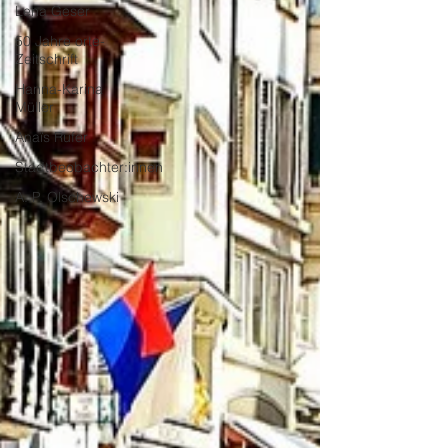
Lena Geser
50 Jahre orte-
Zeitschrift
Hanna-Karina
Müller
Anaïs Rufer
Stadtbeobachter:innen
A. P. Olschewski