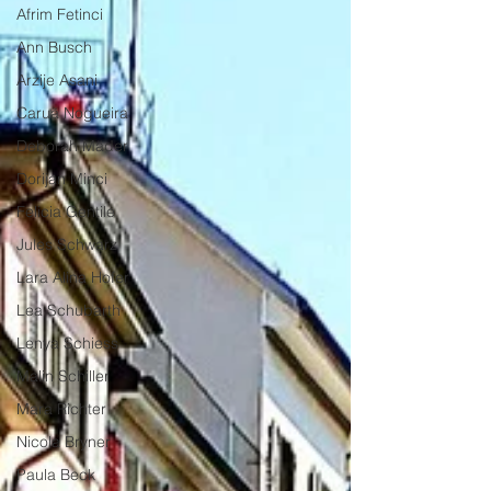
Afrim Fetinci
Ann Busch
Arzije Asani
Caruã Nogueira
Deborah Mäder
Dorijan Minci
Felicia Gentile
Jules Schwarz
Lara Alina Hofer
Lea Schubarth
Lenya Schiess
Malin Schiller
Mara Richter
Nicola Bryner
Paula Beck