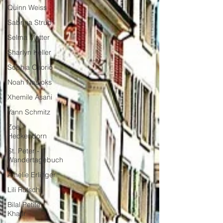
Quinn Weiss
Sabrina Strub
Selma Matter
Sharlyn Keller
Sophia Osorio
Noah Naujoks
Xhemile Asani
Yann Schmitz
Zoe
Heckendorn
St. Peter -
Wandertagebuch
Amelie Erlinger
Lili Rütschi
Bilal Petite
Khatir