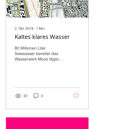
2. Okt. 2019
∙
1
Min.
Kaltes klares Wasser
80 Millionen Liter
Seewasser bereitet das
Wasserwerk Moos täglich
auf. Davon gehen in
Zürich aufgrund maroder
Leitungen 5% verloren;
das...
32
0