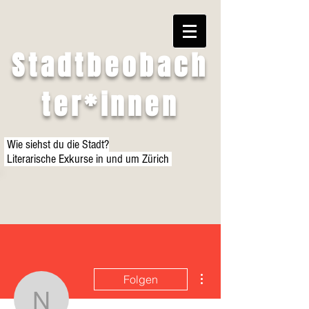
Stadtbeobach
ter*innen
Wie siehst du die Stadt?
Literarische Exkurse in und um Zürich
Weitere Optionen
Folgen