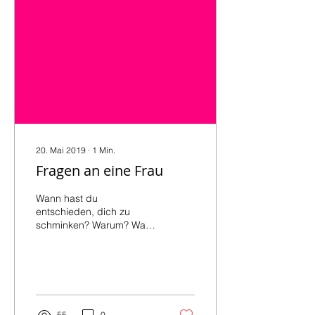
20. Mai 2019
∙
1
Min.
Fragen an eine Frau
Wann hast du
entschieden, dich zu
schminken? Warum? Wann
hast du entschieden,
deine Beine zu rasieren?
Warum? Wann hast du
entschieden,...
55
0