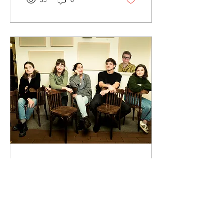
28. Juli 2018
∙
1
Min.
Reformationskolumne
Nr. 14
Werden heute noch
Kirchen gebaut? Kirchen