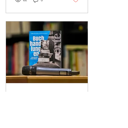
24. Juni 2025
∙
2
Min.
Drinnen
Wir möchten darauf
hinweisen, dass zu langes
Verweilen in der Ratgeber-