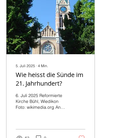
5. Juli 2025
∙
4
Min.
Wie heisst die Sünde im
21. Jahrhundert?
6. Juli 2025 Reformierte
Kirche Bühl, Wiedikon
Foto: wikimedia.org An
einem ruhigen
Sonntagmorgen fahren wir
zu viert vom Lavaterhaus...
62
0