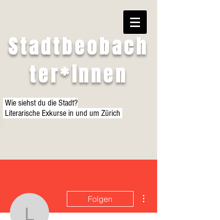
Stadtbeobach
ter*innen
Wie siehst du die Stadt?
Literarische Exkurse in und um Zürich
Weitere Optionen
Folgen