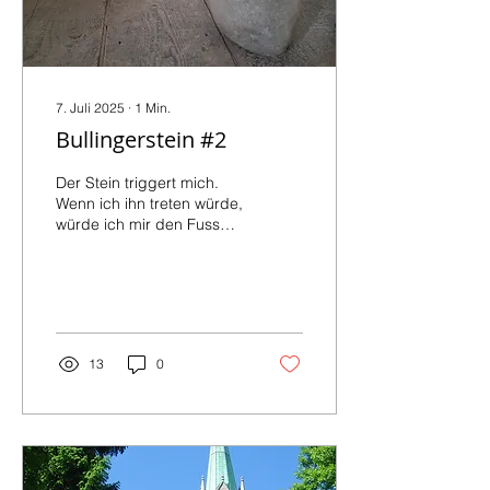
7. Juli 2025
∙
1
Min.
Bullingerstein #2
Der Stein triggert mich.
Wenn ich ihn treten würde,
würde ich mir den Fuss
brechen. Wie soll ich mich
in etwas hineinversetzen,
das nicht...
13
0