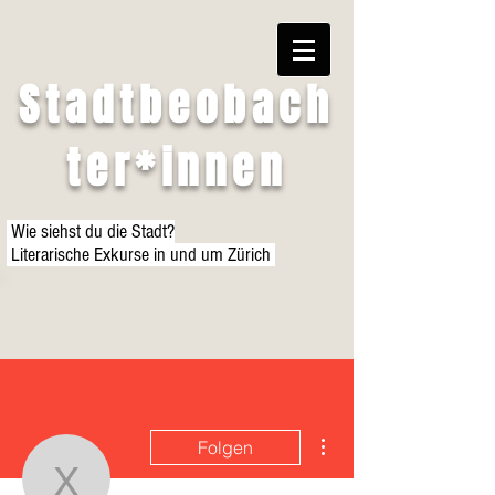
Stadtbeobach
ter*innen
Wie siehst du die Stadt?
Literarische Exkurse in und um Zürich
Weitere Optionen
Folgen