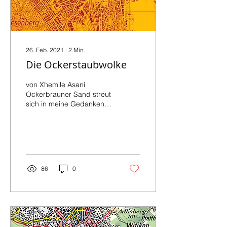
26. Feb. 2021
∙
2
Min.
Die Ockerstaubwolke
von Xhemile Asani
Ockerbrauner Sand streut
sich in meine Gedanken,
in der Hitze wirbelt Staub,
alte, mit Falten
überzogene Gesichter...
86
0