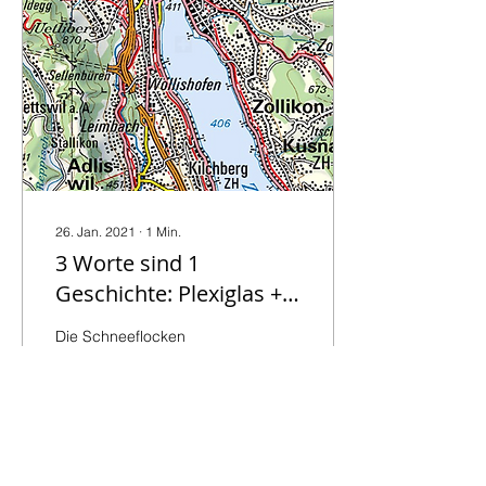
26. Jan. 2021
∙
1
Min.
3 Worte sind 1
Geschichte: Plexiglas +
Flocken + hören - Nr. 2
Die Schneeflocken
sammeln sich auf den
Ästen, die sich vor
meinem Fenster
verneigen. Mit grosser
Mühe kämpfe ich mich
hoch in eine...
34
0