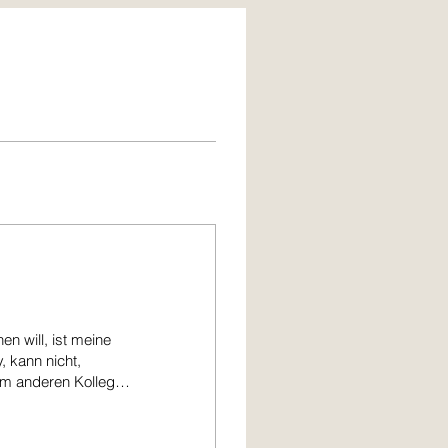
n will, ist meine
, kann nicht,
em anderen Kollegen
bwohl er selbst
rklich kaputt