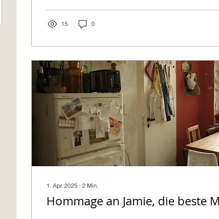
geschlagen wurde. Und er ist 3.-Sekler. Ich musste 
einmal fast...
15
0
1. Apr. 2025
∙
2
Min.
Hommage an Jamie, die beste 