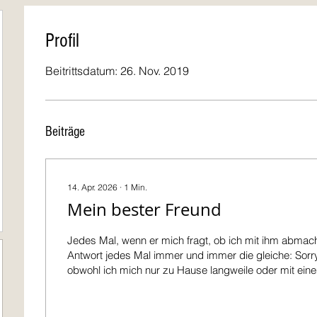
Profil
Beitrittsdatum: 26. Nov. 2019
Beiträge
14. Apr. 2026
∙
1
Min.
Mein bester Freund
Jedes Mal, wenn er mich fragt, ob ich mit ihm abmache
Antwort jedes Mal immer und immer die gleiche: Sorry
obwohl ich mich nur zu Hause langweile oder mit ein
rausgehe. Das mache ich aus 2 Gründen. Erstens: Draussen ist er zu
peinlich. Er sucht immer Stress mit anderen Jungs. O
einmal von einem 1.-Sekler kaputt geschlagen, aber wi