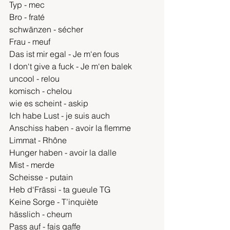
Typ - mec
Bro - fraté
schwänzen - sécher
Frau - meuf
Das ist mir egal - Je m‘en fous
I don‘t give a fuck - Je m‘en balek
uncool - relou
komisch - chelou
wie es scheint - askip
Ich habe Lust - je suis auch
Anschiss haben - avoir la flemme
Limmat - Rhône
Hunger haben - avoir la dalle
Mist - merde
Scheisse - putain
Heb d‘Frässi - ta gueule TG
Keine Sorge - T’inquiète
hässlich - cheum
Pass auf - fais gaffe