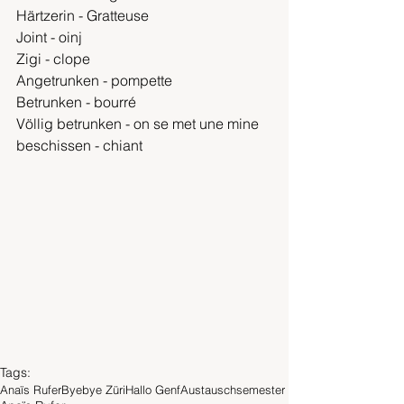
Härtzerin - Gratteuse
Joint - oinj
Zigi - clope
Angetrunken - pompette
Betrunken - bourré
Völlig betrunken - on se met une mine
beschissen - chiant
Tags:
Anaïs Rufer
Byebye Züri
Hallo Genf
Austauschsemester