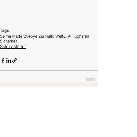
Tags:
Selma Matter
Byebye Züri
Hallo Welt
El Al
Flughafen
Sicherheit
Selma Matter