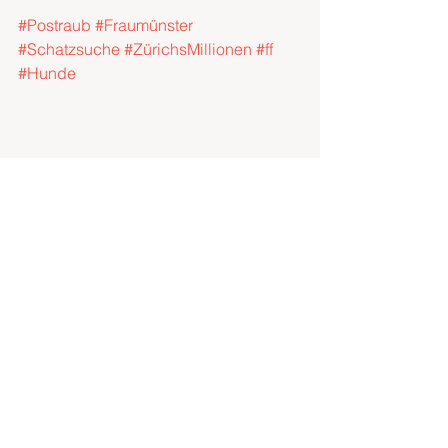
#Postraub
#Fraumünster
#Schatzsuche
#ZürichsMillionen
#ff
#Hunde
Sharlyn Keller