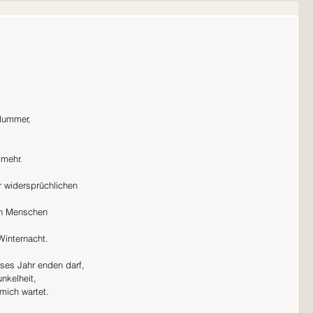
er,                
              
 mehr. 
 widersprüchlichen 
on Menschen
                
Winternacht. 
eses Jahr enden darf, 
nkelheit,
mich wartet.