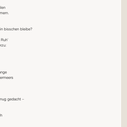
ilen
ern.    
in bisschen bleibe?
’                     
                   
                
Zunge
eers                 
ug gedacht –            
üh