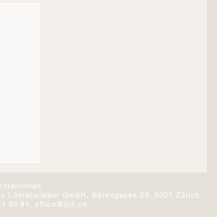
chter/innen
s Literaturlabor GmbH
, Bärengasse 20, 8001 Zürich
21 93 81,
office@jull.ch