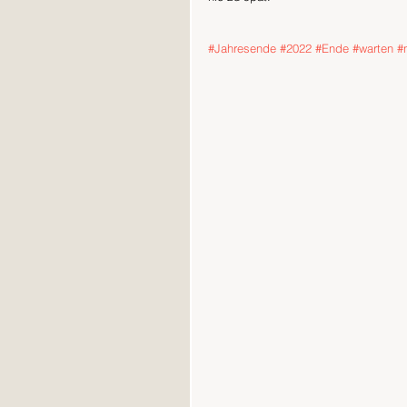
#Jahresende
#2022
#Ende
#warten
#