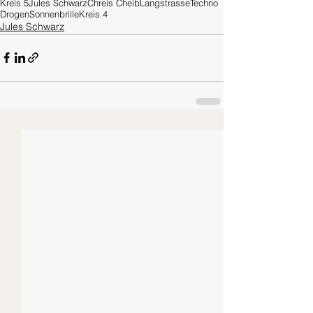
Kreis 5
Jules Schwarz
Chreis Cheib
Langstrasse
Techno
Drogen
Sonnenbrille
Kreis 4
Jules Schwarz