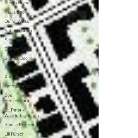
Nicola Bryner
Paula Beck
Quinn Weiss
Sabrina Strub
Selma Matter
Sharlyn Keller
Sophia Osorio
Noah Naujoks
Xhemile Asani
Yann Schmitz
Zoe
Heckendorn
St. Peter -
Wandertagebuch
Amelie Erlinger
Lili Rütschi