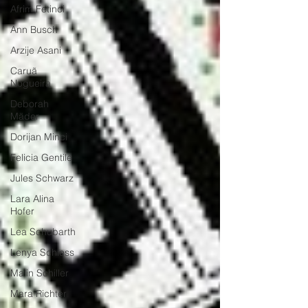
Afrim Fetinci
Ann Busch
Arzije Asani
Caruã
Nogueira
Deborah
Mäder
Dorijan Minci
Felicia Gentile
Jules Schwarz
Lara Alina
Hofer
Lea Schubarth
Lenya Schiess
Malin Schiller
Mara Richter