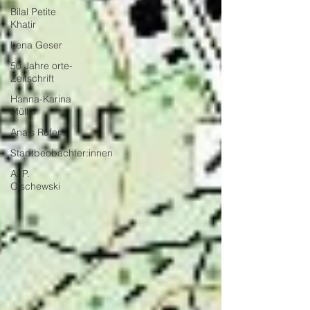
Bilal Petite
Khatir
Lena Geser
50 Jahre orte-
Zeitschrift
Hanna-Karina
Müller
Anaïs Rufer
Stadtbeobachter:innen
A. P.
Olschewski