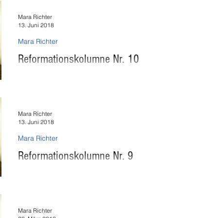
Mara Richter
13. Juni 2018
Mara Richter
Reformationskolumne Nr. 10
Wie finde ich die passenden Worte? Reformationsbeobachterin Mara R
zum Wort im Strauhof. Sie stiess auf...
Mara Richter
13. Juni 2018
Mara Richter
Reformationskolumne Nr. 9
Was rät mir Zwingli in Wiedikon? Reformationsbeobachterin Mara Richt
Zürich-Wiedikon. Sie merkt, dass...
Mara Richter