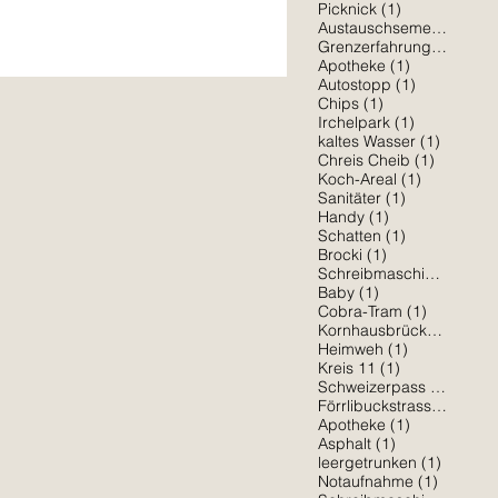
1 Beitrag
Picknick
(1)
1 
Austauschsemester
(1)
von Gross­stadt. Pure Freiheit im
1 Beit
Grenzerfahrung
(1)
1 Beitrag
Apotheke
(1)
1 Beitrag
Autostopp
(1)
1 Beitrag
Chips
(1)
1 Beitrag
Irchelpark
(1)
1 Beitra
kaltes Wasser
(1)
1 Beitrag
Chreis Cheib
(1)
1 Beitrag
Koch-Areal
(1)
1 Beitrag
Sanitäter
(1)
1 Beitrag
Handy
(1)
1 Beitrag
Schatten
(1)
1 Beitrag
Brocki
(1)
1 Be
Schreibmaschine
(1)
1 Beitrag
Baby
(1)
1 Beitrag
Cobra-Tram
(1)
1 Bei
Kornhausbrücke
(1)
1 Beitrag
Heimweh
(1)
1 Beitrag
Kreis 11
(1)
1 Beit
Schweizerpass
(1)
1 Be
Förrlibuckstrasse
(1)
1 Beitrag
Apotheke
(1)
1 Beitrag
Asphalt
(1)
1 Beitra
leergetrunken
(1)
1 Beitra
Notaufnahme
(1)