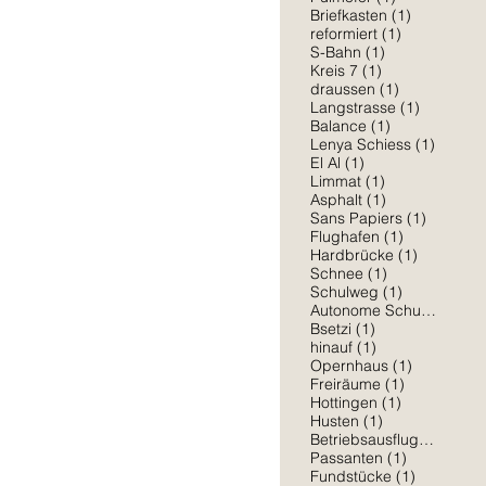
1 Beitrag
Briefkasten
(1)
1 Beitrag
reformiert
(1)
1 Beitrag
S-Bahn
(1)
1 Beitrag
Kreis 7
(1)
1 Beitrag
draussen
(1)
1 Beitrag
Langstrasse
(1)
1 Beitrag
Balance
(1)
1 Beitr
Lenya Schiess
(1)
1 Beitrag
El Al
(1)
1 Beitrag
Limmat
(1)
1 Beitrag
Asphalt
(1)
1 Beitra
Sans Papiers
(1)
1 Beitrag
Flughafen
(1)
1 Beitrag
Hardbrücke
(1)
1 Beitrag
Schnee
(1)
1 Beitrag
Schulweg
(1)
1 Be
Autonome Schule
(1)
1 Beitrag
Bsetzi
(1)
lle aber schon nach draussen wollen,
1 Beitrag
hinauf
(1)
1 Beitrag
Opernhaus
(1)
1 Beitrag
Freiräume
(1)
1 Beitrag
Hottingen
(1)
1 Beitrag
Husten
(1)
1 Beit
Betriebsausflug
(1)
1 Beitrag
Passanten
(1)
1 Beitrag
Fundstücke
(1)