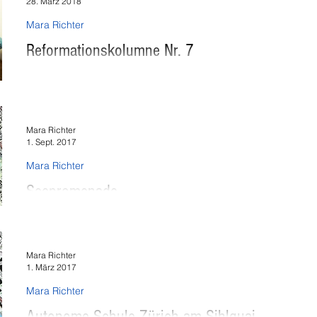
28. März 2018
Mara Richter
Reformationskolumne Nr. 7
Was haben Pussy Riot mit Zwingli zu tun? Beflügelt von Gedanken zur Zürcher Reformation, mache ich
mich von unserer...
Mara Richter
1. Sept. 2017
Mara Richter
Seepromenade
Der Bettler es ist die zeit, in der es noch nicht so richtig warm ist, a
der winter kriecht aus...
Mara Richter
1. März 2017
Mara Richter
Autonome Schule Zürich am Sihlquai