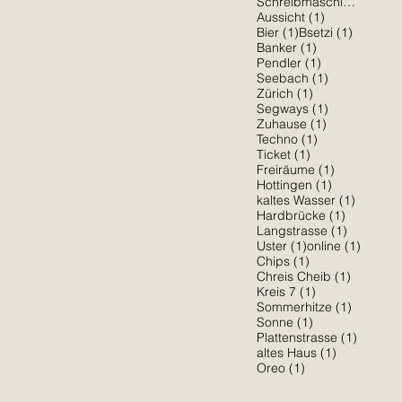
1 Be
Schreibmaschine
(1)
1 Beitrag
Aussicht
(1)
1 Beitrag
1 Beitra
Bier
(1)
Bsetzi
(1)
1 Beitrag
Banker
(1)
1 Beitrag
Pendler
(1)
1 Beitrag
Seebach
(1)
1 Beitrag
Zürich
(1)
1 Beitrag
Segways
(1)
1 Beitrag
Zuhause
(1)
1 Beitrag
Techno
(1)
1 Beitrag
Ticket
(1)
1 Beitrag
Freiräume
(1)
1 Beitrag
Hottingen
(1)
1 Beitra
kaltes Wasser
(1)
1 Beitrag
Hardbrücke
(1)
1 Beitrag
Langstrasse
(1)
1 Beitrag
1 Beitr
Uster
(1)
online
(1)
1 Beitrag
Chips
(1)
1 Beitrag
Chreis Cheib
(1)
1 Beitrag
Kreis 7
(1)
1 Beitra
Sommerhitze
(1)
1 Beitrag
Sonne
(1)
1 Beitr
Plattenstrasse
(1)
1 Beitrag
altes Haus
(1)
1 Beitrag
Oreo
(1)