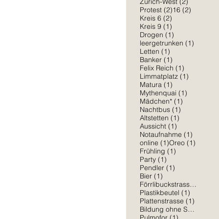
2 Beiträg
Zürich-West
(2)
2 Beiträge
2 Beiträ
Protest
(2)
16
(2)
2 Beiträge
Kreis 6
(2)
1 Beitrag
Kreis 9
(1)
1 Beitrag
Drogen
(1)
1 Beitra
leergetrunken
(1)
1 Beitrag
Letten
(1)
1 Beitrag
Banker
(1)
1 Beitrag
Felix Reich
(1)
1 Beitrag
Limmatplatz
(1)
ichter besuchte die Ausstellung
1 Beitrag
Matura
(1)
1 Beitrag
Mythenquai
(1)
1 Beitrag
Mädchen*
(1)
1 Beitrag
Nachtbus
(1)
1 Beitrag
Altstetten
(1)
1 Beitrag
Aussicht
(1)
1 Beitra
Notaufnahme
(1)
1 Beitrag
1 Beitr
online
(1)
Oreo
(1)
1 Beitrag
Frühling
(1)
1 Beitrag
Party
(1)
1 Beitrag
Pendler
(1)
er geht mit Huldrych Zwingli durch
1 Beitrag
Bier
(1)
1 Be
Förrlibuckstrasse
(1)
1 Beitrag
Plastikbeutel
(1)
1 Beitr
Plattenstrasse
(1)
Bildung ohne Sexismus
(
1 Beitrag
Pulmofor
(1)