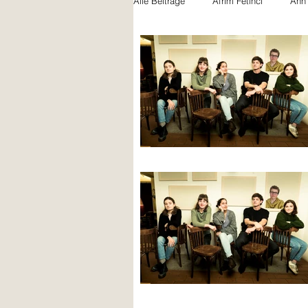
Alle Beiträge
Afrim Fetinci
Ann
Felicia Gentile
Jules Schwarz
Nicola Bryner
Paula Beck
Noah Naujoks
Xhemile Asani
Lili Rütschi
Bilal Petite Khatir