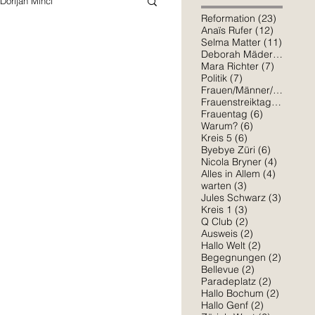
Dorijan Minci
23 Beitr
Reformation
(23)
12 Beitr
Anaïs Rufer
(12)
11 Beit
Selma Matter
(11)
7 Bei
Deborah Mäder
(7)
Schiller
Mara Richter
7 Beiträ
Mara Richter
(7)
7 Beiträge
Politik
(7)
6 Bei
Frauen/Männer/*
(6)
6 Beit
Frauenstreiktag
(6)
6 Beiträge
Sophia Osorio
Frauentag
(6)
6 Beiträge
Warum?
(6)
6 Beiträge
Kreis 5
(6)
wagt sich etwas unsicher in die
6 Beiträg
Byebye Züri
(6)
4 Beiträ
Nicola Bryner
(4)
Amelie Erlinger
4 Beiträ
Alles in Allem
(4)
3 Beiträge
warten
(3)
3 Beitr
Jules Schwarz
(3)
3 Beiträge
Kreis 1
(3)
2 Beiträge
Q Club
(2)
2 Beiträge
Ausweis
(2)
2 Beiträge
Hallo Welt
(2)
2 Beitr
Begegnungen
(2)
2 Beiträge
Bellevue
(2)
2 Beiträg
Paradeplatz
(2)
Richter (18) will wissen, warum sie
2 Beitr
Hallo Bochum
(2)
2 Beiträge
Hallo Genf
(2)