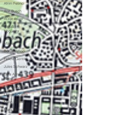
Afrim Fetinci
Ann Busch
Arzije Asani
Caruã
Nogueira
Deborah
Mäder
Dorijan Minci
Felicia Gentile
Jules Schwarz
Lara Alina
Hofer
Lea Schubarth
Lenya Schiess
Malin Schiller
Mara Richter