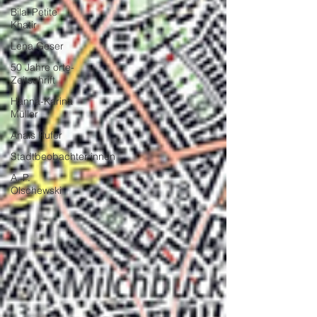
Bilal Petite
Khatir
Lena Geser
50 Jahre orte-
Zeitschrift
Hanna-Karina
Müller
Anaïs Rufer
Stadtbeobachter:innen
A. P.
Olschewski