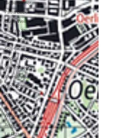
Nicola Bryner
Paula Beck
Quinn Weiss
Sabrina Strub
Selma Matter
Sharlyn Keller
Sophia Osorio
Noah Naujoks
Xhemile Asani
Yann Schmitz
Zoe
Heckendorn
St. Peter -
Wandertagebuch
Amelie Erlinger
Lili Rütschi