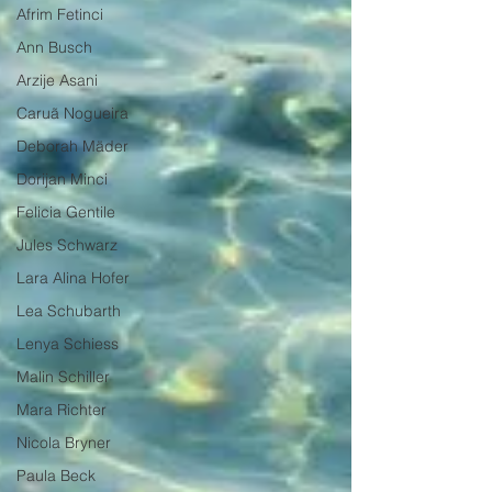
Afrim Fetinci
Ann Busch
Arzije Asani
Caruã Nogueira
Deborah Mäder
Dorijan Minci
Felicia Gentile
Jules Schwarz
Lara Alina Hofer
Lea Schubarth
Lenya Schiess
Malin Schiller
Mara Richter
Nicola Bryner
Paula Beck