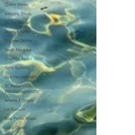
Quinn Weiss
Sabrina Strub
Selma Matter
Sharlyn Keller
Sophia Osorio
Noah Naujoks
Xhemile Asani
Yann Schmitz
Zoe Heckendorn
St. Peter -
Wandertagebuch
Amelie Erlinger
Lili Rütschi
Bilal Petite Khatir
Lena Geser