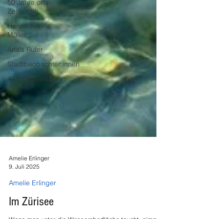
50 Jahre orte-
Zeitschrift
Hanna-Karina
Müller
Anaïs Rufer
Stadtbeobachter:innen
A. P. Olschewski
Amelie Erlinger
9. Juli 2025
Amelie Erlinger
Im Zürisee