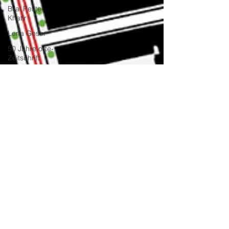
Bilal Petite
Khatir
Lena Geser
50 Jahre orte-
Zeitschrift
Hanna-Karina
Müller
Anaïs Rufer
Stadtbeobachter:innen
A. P.
Olschewski
Yann Schmitz