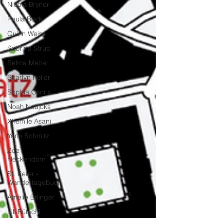
Nicola Bryner
Paula Beck
Quinn Weiss
Sabrina Strub
Selma Matter
Sharlyn Keller
Sophia Osorio
Noah Naujoks
Xhemile Asani
Yann Schmitz
Zoe
Heckendorn
St. Peter -
Wandertagebuch
Amelie Erlinger
Lili Rütschi