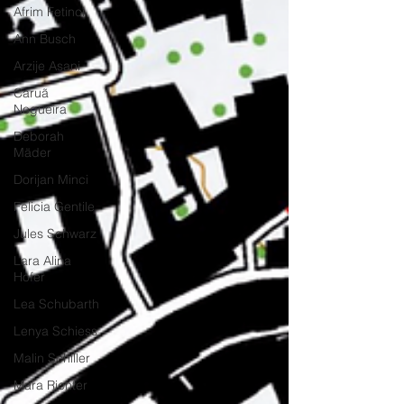
Afrim Fetinci
Ann Busch
Arzije Asani
Caruã
Nogueira
Deborah
Mäder
Dorijan Minci
Felicia Gentile
Jules Schwarz
Lara Alina
Hofer
Lea Schubarth
Lenya Schiess
Malin Schiller
Mara Richter