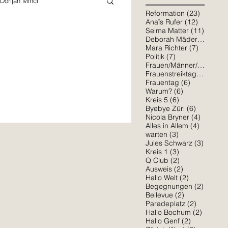
Dorijan Minci
23 Beitr
Reformation
(23)
12 Beitr
Anaïs Rufer
(12)
11 Beit
Selma Matter
(11)
7 Bei
Deborah Mäder
(7)
Schiller
Mara Richter
7 Beiträ
Mara Richter
(7)
7 Beiträge
Politik
(7)
6 Bei
Frauen/Männer/*
(6)
6 Beit
Frauenstreiktag
(6)
6 Beiträge
Sophia Osorio
Frauentag
(6)
6 Beiträge
Warum?
(6)
6 Beiträge
Kreis 5
(6)
e Limmat? Ich neben dir im März,
6 Beiträg
Byebye Züri
(6)
4 Beiträ
Nicola Bryner
(4)
Amelie Erlinger
4 Beiträ
Alles in Allem
(4)
3 Beiträge
warten
(3)
3 Beitr
Jules Schwarz
(3)
3 Beiträge
Kreis 1
(3)
2 Beiträge
Q Club
(2)
2 Beiträge
Ausweis
(2)
2 Beiträge
Hallo Welt
(2)
2 Beitr
Begegnungen
(2)
2 Beiträge
Bellevue
(2)
2 Beiträg
Paradeplatz
(2)
2 Beitr
Hallo Bochum
(2)
2 Beiträge
Hallo Genf
(2)