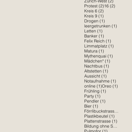
2 Beiträg
Zürich-West
(2)
2 Beiträge
2 Beiträ
Protest
(2)
16
(2)
2 Beiträge
Kreis 6
(2)
1 Beitrag
Kreis 9
(1)
1 Beitrag
Drogen
(1)
1 Beitra
leergetrunken
(1)
1 Beitrag
Letten
(1)
1 Beitrag
Banker
(1)
1 Beitrag
Felix Reich
(1)
1 Beitrag
Limmatplatz
(1)
1 Beitrag
Matura
(1)
1 Beitrag
Mythenquai
(1)
1 Beitrag
Mädchen*
(1)
1 Beitrag
Nachtbus
(1)
1 Beitrag
Altstetten
(1)
1 Beitrag
Aussicht
(1)
1 Beitra
Notaufnahme
(1)
1 Beitrag
1 Beitr
online
(1)
Oreo
(1)
1 Beitrag
Frühling
(1)
1 Beitrag
Party
(1)
1 Beitrag
Pendler
(1)
1 Beitrag
Bier
(1)
1 Be
Förrlibuckstrasse
(1)
1 Beitrag
Plastikbeutel
(1)
1 Beitr
Plattenstrasse
(1)
Bildung ohne Sexismus
(
1 Beitrag
Pulmofor
(1)