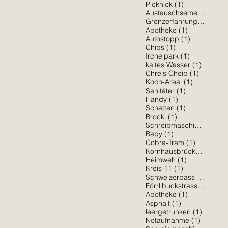
1 Beitrag
Picknick
(1)
1 
Austauschsemester
(1)
1 Beit
Grenzerfahrung
(1)
1 Beitrag
Apotheke
(1)
1 Beitrag
Autostopp
(1)
1 Beitrag
Chips
(1)
1 Beitrag
Irchelpark
(1)
1 Beitra
kaltes Wasser
(1)
1 Beitrag
Chreis Cheib
(1)
1 Beitrag
Koch-Areal
(1)
1 Beitrag
Sanitäter
(1)
1 Beitrag
Handy
(1)
1 Beitrag
Schatten
(1)
1 Beitrag
Brocki
(1)
1 Be
Schreibmaschine
(1)
1 Beitrag
Baby
(1)
1 Beitrag
Cobra-Tram
(1)
1 Bei
Kornhausbrücke
(1)
1 Beitrag
Heimweh
(1)
1 Beitrag
Kreis 11
(1)
1 Beit
Schweizerpass
(1)
1 Be
Förrlibuckstrasse
(1)
1 Beitrag
Apotheke
(1)
1 Beitrag
Asphalt
(1)
1 Beitra
leergetrunken
(1)
1 Beitra
Notaufnahme
(1)