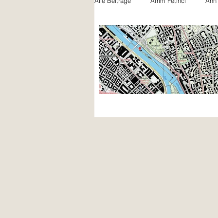
Alle Beiträge
Afrim Fetinci
Ann
Felicia Gentile
Jules Schwarz
Nicola Bryner
Paula Beck
Noah Naujoks
Xhemile Asani
Lili Rütschi
Bilal Petite Khatir