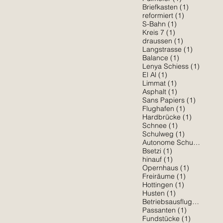
1 Beitrag
Briefkasten
(1)
1 Beitrag
reformiert
(1)
1 Beitrag
S-Bahn
(1)
1 Beitrag
Kreis 7
(1)
1 Beitrag
draussen
(1)
1 Beitrag
Langstrasse
(1)
1 Beitrag
Balance
(1)
1 Beitr
Lenya Schiess
(1)
1 Beitrag
El Al
(1)
1 Beitrag
Limmat
(1)
1 Beitrag
Asphalt
(1)
1 Beitra
Sans Papiers
(1)
1 Beitrag
Flughafen
(1)
1 Beitrag
Hardbrücke
(1)
1 Beitrag
Schnee
(1)
1 Beitrag
Schulweg
(1)
1 Be
Autonome Schule
(1)
1 Beitrag
Bsetzi
(1)
1 Beitrag
hinauf
(1)
1 Beitrag
Opernhaus
(1)
1 Beitrag
Freiräume
(1)
1 Beitrag
Hottingen
(1)
1 Beitrag
Husten
(1)
1 Beit
Betriebsausflug
(1)
1 Beitrag
Passanten
(1)
1 Beitrag
Fundstücke
(1)