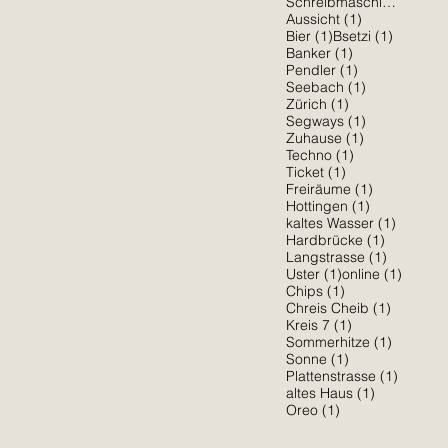
1 Be
Schreibmaschine
(1)
1 Beitrag
Aussicht
(1)
1 Beitrag
1 Beitra
Bier
(1)
Bsetzi
(1)
1 Beitrag
Banker
(1)
1 Beitrag
Pendler
(1)
1 Beitrag
Seebach
(1)
1 Beitrag
Zürich
(1)
1 Beitrag
Segways
(1)
1 Beitrag
Zuhause
(1)
1 Beitrag
Techno
(1)
1 Beitrag
Ticket
(1)
1 Beitrag
Freiräume
(1)
1 Beitrag
Hottingen
(1)
1 Beitra
kaltes Wasser
(1)
1 Beitrag
Hardbrücke
(1)
1 Beitrag
Langstrasse
(1)
1 Beitrag
1 Beitr
Uster
(1)
online
(1)
1 Beitrag
Chips
(1)
1 Beitrag
Chreis Cheib
(1)
1 Beitrag
Kreis 7
(1)
1 Beitra
Sommerhitze
(1)
1 Beitrag
Sonne
(1)
1 Beitr
Plattenstrasse
(1)
1 Beitrag
altes Haus
(1)
1 Beitrag
Oreo
(1)