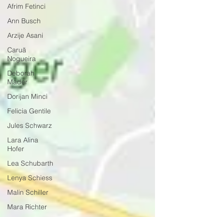
Afrim Fetinci
Ann Busch
Arzije Asani
Caruã
Nogueira
Deborah
Mäder
Dorijan Minci
Felicia Gentile
Jules Schwarz
Lara Alina
Hofer
Lea Schubarth
Lenya Schiess
Malin Schiller
Mara Richter