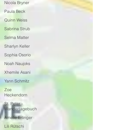
Nicola Bryner
Paula Beck
Quinn Weiss
Sabrina Strub
Selma Matter
Sharlyn Keller
Sophia Osorio
Noah Naujoks
Xhemile Asani
Yann Schmitz
Zoe
Heckendorn
St. Peter -
Wandertagebuch
Amelie Erlinger
Lili Rütschi