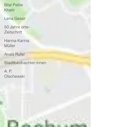
Bilal Petite
Khatir
Lena Geser
50 Jahre orte-
Zeitschrift
Hanna-Karina
Müller
Anaïs Rufer
Stadtbeobachter:innen
A. P.
Olschewski