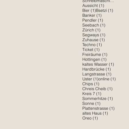
1 Be
Schreibmaschine
(1)
1 Beitrag
Aussicht
(1)
1 Beitrag
1 Beitra
Bier
(1)
Bsetzi
(1)
1 Beitrag
Banker
(1)
1 Beitrag
Pendler
(1)
1 Beitrag
Seebach
(1)
1 Beitrag
Zürich
(1)
1 Beitrag
Segways
(1)
1 Beitrag
Zuhause
(1)
1 Beitrag
Techno
(1)
1 Beitrag
Ticket
(1)
1 Beitrag
Freiräume
(1)
1 Beitrag
Hottingen
(1)
1 Beitra
kaltes Wasser
(1)
1 Beitrag
Hardbrücke
(1)
1 Beitrag
Langstrasse
(1)
1 Beitrag
1 Beitr
Uster
(1)
online
(1)
1 Beitrag
Chips
(1)
1 Beitrag
Chreis Cheib
(1)
1 Beitrag
Kreis 7
(1)
1 Beitra
Sommerhitze
(1)
1 Beitrag
Sonne
(1)
1 Beitr
Plattenstrasse
(1)
1 Beitrag
altes Haus
(1)
1 Beitrag
Oreo
(1)