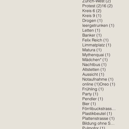
2 Beiträg
Zürich-West
(2)
2 Beiträge
2 Beiträ
Protest
(2)
16
(2)
2 Beiträge
Kreis 6
(2)
1 Beitrag
Kreis 9
(1)
1 Beitrag
Drogen
(1)
1 Beitra
leergetrunken
(1)
1 Beitrag
Letten
(1)
1 Beitrag
Banker
(1)
1 Beitrag
Felix Reich
(1)
1 Beitrag
Limmatplatz
(1)
1 Beitrag
Matura
(1)
1 Beitrag
Mythenquai
(1)
1 Beitrag
Mädchen*
(1)
1 Beitrag
Nachtbus
(1)
1 Beitrag
Altstetten
(1)
1 Beitrag
Aussicht
(1)
1 Beitra
Notaufnahme
(1)
1 Beitrag
1 Beitr
online
(1)
Oreo
(1)
1 Beitrag
Frühling
(1)
1 Beitrag
Party
(1)
1 Beitrag
Pendler
(1)
1 Beitrag
Bier
(1)
1 Be
Förrlibuckstrasse
(1)
1 Beitrag
Plastikbeutel
(1)
1 Beitr
Plattenstrasse
(1)
Bildung ohne Sexismus
(
1 Beitrag
Pulmofor
(1)