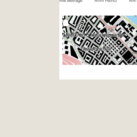
Alle Beiträge
Afrim Fetinci
Ann
Felicia Gentile
Jules Schwarz
Nicola Bryner
Paula Beck
Noah Naujoks
Xhemile Asani
Lili Rütschi
Bilal Petite Khatir