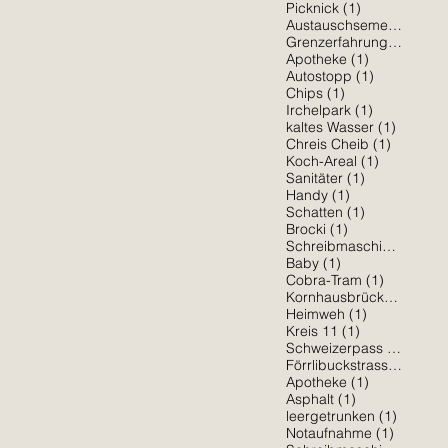
1 Beitrag
Picknick
(1)
1 
Austauschsemester
(1)
1 Beit
Grenzerfahrung
(1)
1 Beitrag
Apotheke
(1)
1 Beitrag
Autostopp
(1)
1 Beitrag
Chips
(1)
1 Beitrag
Irchelpark
(1)
1 Beitra
kaltes Wasser
(1)
1 Beitrag
Chreis Cheib
(1)
1 Beitrag
Koch-Areal
(1)
1 Beitrag
Sanitäter
(1)
1 Beitrag
Handy
(1)
1 Beitrag
Schatten
(1)
1 Beitrag
Brocki
(1)
1 Be
Schreibmaschine
(1)
1 Beitrag
Baby
(1)
1 Beitrag
Cobra-Tram
(1)
1 Bei
Kornhausbrücke
(1)
1 Beitrag
Heimweh
(1)
1 Beitrag
Kreis 11
(1)
1 Beit
Schweizerpass
(1)
1 Be
Förrlibuckstrasse
(1)
1 Beitrag
Apotheke
(1)
1 Beitrag
Asphalt
(1)
1 Beitra
leergetrunken
(1)
1 Beitra
Notaufnahme
(1)