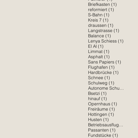
1 Beitrag
Briefkasten
(1)
1 Beitrag
reformiert
(1)
1 Beitrag
S-Bahn
(1)
1 Beitrag
Kreis 7
(1)
1 Beitrag
draussen
(1)
1 Beitrag
Langstrasse
(1)
1 Beitrag
Balance
(1)
1 Beitr
Lenya Schiess
(1)
1 Beitrag
El Al
(1)
1 Beitrag
Limmat
(1)
1 Beitrag
Asphalt
(1)
1 Beitra
Sans Papiers
(1)
1 Beitrag
Flughafen
(1)
1 Beitrag
Hardbrücke
(1)
1 Beitrag
Schnee
(1)
1 Beitrag
Schulweg
(1)
1 Be
Autonome Schule
(1)
1 Beitrag
Bsetzi
(1)
1 Beitrag
hinauf
(1)
1 Beitrag
Opernhaus
(1)
1 Beitrag
Freiräume
(1)
1 Beitrag
Hottingen
(1)
1 Beitrag
Husten
(1)
1 Beit
Betriebsausflug
(1)
1 Beitrag
Passanten
(1)
1 Beitrag
Fundstücke
(1)