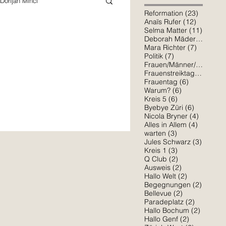
Dorijan Minci
23 Beitr
Reformation
(23)
12 Beitr
Anaïs Rufer
(12)
11 Beit
Selma Matter
(11)
7 Bei
Deborah Mäder
(7)
Schiller
Mara Richter
7 Beiträ
Mara Richter
(7)
7 Beiträge
Politik
(7)
6 Bei
Frauen/Männer/*
(6)
6 Beit
Frauenstreiktag
(6)
6 Beiträge
Sophia Osorio
Frauentag
(6)
6 Beiträge
Warum?
(6)
6 Beiträge
Kreis 5
(6)
ch an der Kornhausbrücke festhängt,
6 Beiträg
Byebye Züri
(6)
4 Beiträ
Nicola Bryner
(4)
Amelie Erlinger
4 Beiträ
Alles in Allem
(4)
3 Beiträge
warten
(3)
3 Beitr
Jules Schwarz
(3)
3 Beiträge
Kreis 1
(3)
2 Beiträge
Q Club
(2)
2 Beiträge
Ausweis
(2)
2 Beiträge
Hallo Welt
(2)
2 Beitr
Begegnungen
(2)
2 Beiträge
Bellevue
(2)
2 Beiträg
Paradeplatz
(2)
2 Beitr
Hallo Bochum
(2)
2 Beiträge
Hallo Genf
(2)