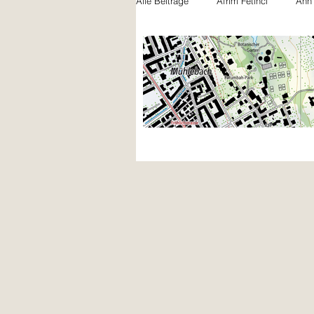
Alle Beiträge
Afrim Fetinci
Ann
Felicia Gentile
Jules Schwarz
Nicola Bryner
Paula Beck
Noah Naujoks
Xhemile Asani
Lili Rütschi
Bilal Petite Khatir