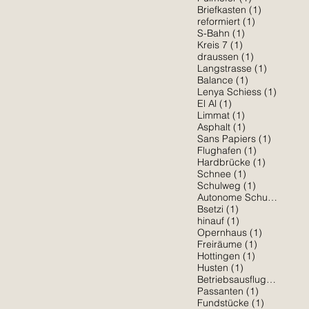
1 Beitrag
Briefkasten
(1)
1 Beitrag
reformiert
(1)
1 Beitrag
S-Bahn
(1)
1 Beitrag
Kreis 7
(1)
1 Beitrag
draussen
(1)
1 Beitrag
Langstrasse
(1)
1 Beitrag
Balance
(1)
1 Beitr
Lenya Schiess
(1)
1 Beitrag
El Al
(1)
1 Beitrag
Limmat
(1)
1 Beitrag
Asphalt
(1)
1 Beitra
Sans Papiers
(1)
1 Beitrag
Flughafen
(1)
1 Beitrag
Hardbrücke
(1)
1 Beitrag
Schnee
(1)
1 Beitrag
Schulweg
(1)
1 Be
Autonome Schule
(1)
1 Beitrag
Bsetzi
(1)
1 Beitrag
hinauf
(1)
1 Beitrag
Opernhaus
(1)
1 Beitrag
Freiräume
(1)
1 Beitrag
Hottingen
(1)
1 Beitrag
Husten
(1)
1 Beit
Betriebsausflug
(1)
1 Beitrag
Passanten
(1)
1 Beitrag
Fundstücke
(1)