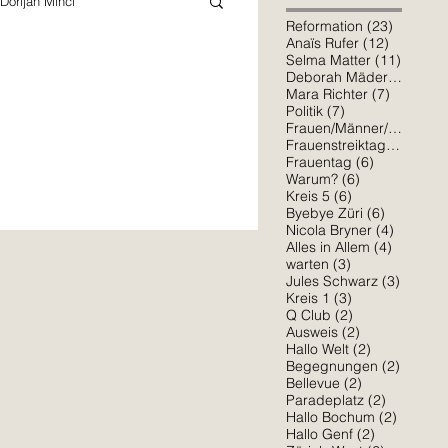
Dorijan Minci
23 Beitr
Reformation
(23)
12 Beitr
Anaïs Rufer
(12)
11 Beit
Selma Matter
(11)
7 Bei
Deborah Mäder
(7)
Schiller
Mara Richter
7 Beiträ
Mara Richter
(7)
7 Beiträge
Politik
(7)
6 Bei
Frauen/Männer/*
(6)
6 Beit
Frauenstreiktag
(6)
6 Beiträge
Sophia Osorio
Frauentag
(6)
6 Beiträge
Warum?
(6)
6 Beiträge
Kreis 5
(6)
mondlosen Winternacht ist ein leicht
6 Beiträg
Byebye Züri
(6)
4 Beiträ
Nicola Bryner
(4)
Amelie Erlinger
4 Beiträ
Alles in Allem
(4)
3 Beiträge
warten
(3)
3 Beitr
Jules Schwarz
(3)
3 Beiträge
Kreis 1
(3)
2 Beiträge
Q Club
(2)
2 Beiträge
Ausweis
(2)
2 Beiträge
Hallo Welt
(2)
2 Beitr
Begegnungen
(2)
2 Beiträge
Bellevue
(2)
2 Beiträg
Paradeplatz
(2)
2 Beitr
Hallo Bochum
(2)
2 Beiträge
Hallo Genf
(2)