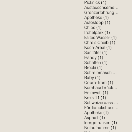
1 Beitrag
Picknick
(1)
1 
Austauschsemester
(1)
1 Beit
Grenzerfahrung
(1)
1 Beitrag
Apotheke
(1)
1 Beitrag
Autostopp
(1)
1 Beitrag
Chips
(1)
1 Beitrag
Irchelpark
(1)
1 Beitra
kaltes Wasser
(1)
1 Beitrag
Chreis Cheib
(1)
1 Beitrag
Koch-Areal
(1)
1 Beitrag
Sanitäter
(1)
1 Beitrag
Handy
(1)
1 Beitrag
Schatten
(1)
1 Beitrag
Brocki
(1)
1 Be
Schreibmaschine
(1)
1 Beitrag
Baby
(1)
1 Beitrag
Cobra-Tram
(1)
1 Bei
Kornhausbrücke
(1)
1 Beitrag
Heimweh
(1)
1 Beitrag
Kreis 11
(1)
1 Beit
Schweizerpass
(1)
1 Be
Förrlibuckstrasse
(1)
1 Beitrag
Apotheke
(1)
1 Beitrag
Asphalt
(1)
1 Beitra
leergetrunken
(1)
1 Beitra
Notaufnahme
(1)