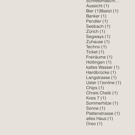
1 Be
Schreibmaschine
(1)
1 Beitrag
Aussicht
(1)
1 Beitrag
1 Beitra
Bier
(1)
Bsetzi
(1)
1 Beitrag
Banker
(1)
1 Beitrag
Pendler
(1)
1 Beitrag
Seebach
(1)
1 Beitrag
Zürich
(1)
1 Beitrag
Segways
(1)
1 Beitrag
Zuhause
(1)
1 Beitrag
Techno
(1)
1 Beitrag
Ticket
(1)
1 Beitrag
Freiräume
(1)
1 Beitrag
Hottingen
(1)
1 Beitra
kaltes Wasser
(1)
1 Beitrag
Hardbrücke
(1)
1 Beitrag
Langstrasse
(1)
1 Beitrag
1 Beitr
Uster
(1)
online
(1)
1 Beitrag
Chips
(1)
1 Beitrag
Chreis Cheib
(1)
1 Beitrag
Kreis 7
(1)
1 Beitra
Sommerhitze
(1)
1 Beitrag
Sonne
(1)
1 Beitr
Plattenstrasse
(1)
1 Beitrag
altes Haus
(1)
1 Beitrag
Oreo
(1)