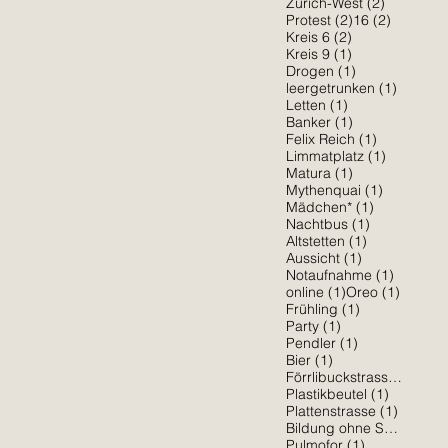
2 Beiträg
Zürich-West
(2)
2 Beiträge
2 Beiträ
Protest
(2)
16
(2)
2 Beiträge
Kreis 6
(2)
1 Beitrag
Kreis 9
(1)
1 Beitrag
Drogen
(1)
1 Beitra
leergetrunken
(1)
1 Beitrag
Letten
(1)
1 Beitrag
Banker
(1)
1 Beitrag
Felix Reich
(1)
1 Beitrag
Limmatplatz
(1)
1 Beitrag
Matura
(1)
1 Beitrag
Mythenquai
(1)
1 Beitrag
Mädchen*
(1)
1 Beitrag
Nachtbus
(1)
1 Beitrag
Altstetten
(1)
1 Beitrag
Aussicht
(1)
1 Beitra
Notaufnahme
(1)
1 Beitrag
1 Beitr
online
(1)
Oreo
(1)
1 Beitrag
Frühling
(1)
1 Beitrag
Party
(1)
1 Beitrag
Pendler
(1)
1 Beitrag
Bier
(1)
1 Be
Förrlibuckstrasse
(1)
1 Beitrag
Plastikbeutel
(1)
1 Beitr
Plattenstrasse
(1)
Bildung ohne Sexismus
(
1 Beitrag
Pulmofor
(1)