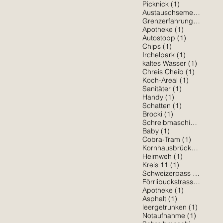
1 Beitrag
Picknick
(1)
1 
Austauschsemester
(1)
1 Beit
Grenzerfahrung
(1)
1 Beitrag
Apotheke
(1)
1 Beitrag
Autostopp
(1)
1 Beitrag
Chips
(1)
1 Beitrag
Irchelpark
(1)
1 Beitra
kaltes Wasser
(1)
1 Beitrag
Chreis Cheib
(1)
1 Beitrag
Koch-Areal
(1)
1 Beitrag
Sanitäter
(1)
1 Beitrag
Handy
(1)
1 Beitrag
Schatten
(1)
1 Beitrag
Brocki
(1)
1 Be
Schreibmaschine
(1)
1 Beitrag
Baby
(1)
1 Beitrag
Cobra-Tram
(1)
1 Bei
Kornhausbrücke
(1)
1 Beitrag
Heimweh
(1)
1 Beitrag
Kreis 11
(1)
1 Beit
Schweizerpass
(1)
1 Be
Förrlibuckstrasse
(1)
1 Beitrag
Apotheke
(1)
1 Beitrag
Asphalt
(1)
1 Beitra
leergetrunken
(1)
1 Beitra
Notaufnahme
(1)