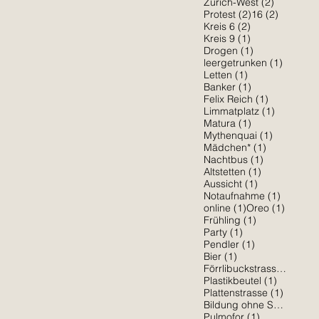
2 Beiträg
Zürich-West
(2)
2 Beiträge
2 Beiträ
Protest
(2)
16
(2)
2 Beiträge
Kreis 6
(2)
1 Beitrag
Kreis 9
(1)
1 Beitrag
Drogen
(1)
1 Beitra
leergetrunken
(1)
1 Beitrag
Letten
(1)
1 Beitrag
Banker
(1)
1 Beitrag
Felix Reich
(1)
1 Beitrag
Limmatplatz
(1)
1 Beitrag
Matura
(1)
1 Beitrag
Mythenquai
(1)
1 Beitrag
Mädchen*
(1)
1 Beitrag
Nachtbus
(1)
1 Beitrag
Altstetten
(1)
1 Beitrag
Aussicht
(1)
1 Beitra
Notaufnahme
(1)
1 Beitrag
1 Beitr
online
(1)
Oreo
(1)
1 Beitrag
Frühling
(1)
1 Beitrag
Party
(1)
1 Beitrag
Pendler
(1)
1 Beitrag
Bier
(1)
1 Be
Förrlibuckstrasse
(1)
1 Beitrag
Plastikbeutel
(1)
1 Beitr
Plattenstrasse
(1)
Bildung ohne Sexismus
(
1 Beitrag
Pulmofor
(1)