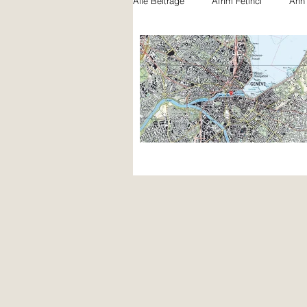
Alle Beiträge
Afrim Fetinci
Ann
Felicia Gentile
Jules Schwarz
Nicola Bryner
Paula Beck
Noah Naujoks
Xhemile Asani
Lili Rütschi
Bilal Petite Khatir