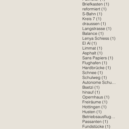
1 Beitrag
Briefkasten
(1)
1 Beitrag
reformiert
(1)
1 Beitrag
S-Bahn
(1)
1 Beitrag
Kreis 7
(1)
1 Beitrag
draussen
(1)
1 Beitrag
Langstrasse
(1)
1 Beitrag
Balance
(1)
1 Beitr
Lenya Schiess
(1)
1 Beitrag
El Al
(1)
1 Beitrag
Limmat
(1)
1 Beitrag
Asphalt
(1)
1 Beitra
Sans Papiers
(1)
1 Beitrag
Flughafen
(1)
1 Beitrag
Hardbrücke
(1)
1 Beitrag
Schnee
(1)
1 Beitrag
Schulweg
(1)
1 Be
Autonome Schule
(1)
1 Beitrag
Bsetzi
(1)
1 Beitrag
hinauf
(1)
1 Beitrag
Opernhaus
(1)
1 Beitrag
Freiräume
(1)
1 Beitrag
Hottingen
(1)
1 Beitrag
Husten
(1)
1 Beit
Betriebsausflug
(1)
1 Beitrag
Passanten
(1)
1 Beitrag
Fundstücke
(1)