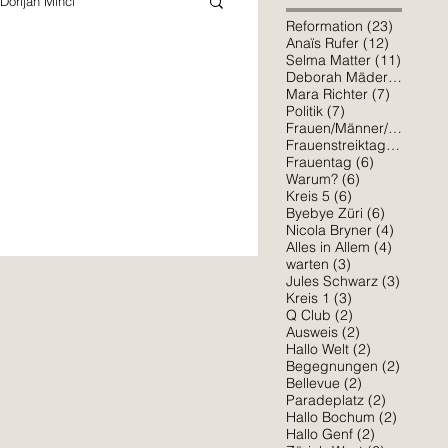
Dorijan Minci
23 Beitr
Reformation
(23)
12 Beitr
Anaïs Rufer
(12)
11 Beit
Selma Matter
(11)
7 Bei
Deborah Mäder
(7)
Schiller
Mara Richter
7 Beiträ
Mara Richter
(7)
7 Beiträge
Politik
(7)
6 Bei
Frauen/Männer/*
(6)
6 Beit
Frauenstreiktag
(6)
6 Beiträge
Sophia Osorio
Frauentag
(6)
6 Beiträge
Warum?
(6)
6 Beiträge
Kreis 5
(6)
té schwänzen - sécher Frau - meuf Das
6 Beiträg
Byebye Züri
(6)
4 Beiträ
Nicola Bryner
(4)
Amelie Erlinger
4 Beiträ
Alles in Allem
(4)
3 Beiträge
warten
(3)
3 Beitr
Jules Schwarz
(3)
3 Beiträge
Kreis 1
(3)
2 Beiträge
Q Club
(2)
2 Beiträge
Ausweis
(2)
2 Beiträge
Hallo Welt
(2)
2 Beitr
Begegnungen
(2)
2 Beiträge
Bellevue
(2)
2 Beiträg
Paradeplatz
(2)
2 Beitr
Hallo Bochum
(2)
2 Beiträge
Hallo Genf
(2)