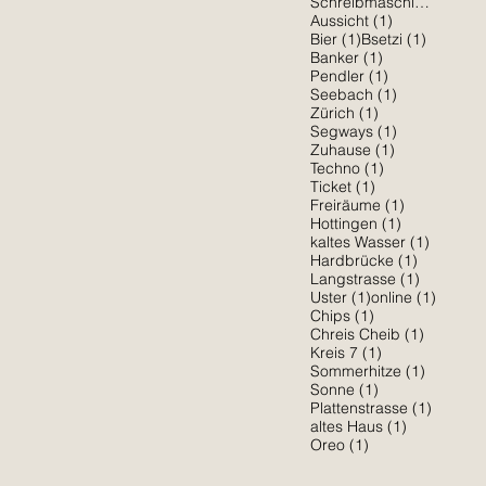
1 Be
Schreibmaschine
(1)
1 Beitrag
Aussicht
(1)
1 Beitrag
1 Beitra
Bier
(1)
Bsetzi
(1)
1 Beitrag
Banker
(1)
1 Beitrag
Pendler
(1)
1 Beitrag
Seebach
(1)
1 Beitrag
Zürich
(1)
1 Beitrag
Segways
(1)
1 Beitrag
Zuhause
(1)
1 Beitrag
Techno
(1)
1 Beitrag
Ticket
(1)
1 Beitrag
Freiräume
(1)
1 Beitrag
Hottingen
(1)
1 Beitra
kaltes Wasser
(1)
1 Beitrag
Hardbrücke
(1)
1 Beitrag
Langstrasse
(1)
1 Beitrag
1 Beitr
Uster
(1)
online
(1)
1 Beitrag
Chips
(1)
1 Beitrag
Chreis Cheib
(1)
1 Beitrag
Kreis 7
(1)
1 Beitra
Sommerhitze
(1)
1 Beitrag
Sonne
(1)
1 Beitr
Plattenstrasse
(1)
1 Beitrag
altes Haus
(1)
1 Beitrag
Oreo
(1)