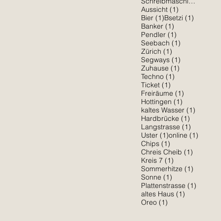
1 Be
Schreibmaschine
(1)
1 Beitrag
Aussicht
(1)
1 Beitrag
1 Beitra
Bier
(1)
Bsetzi
(1)
1 Beitrag
Banker
(1)
1 Beitrag
Pendler
(1)
1 Beitrag
Seebach
(1)
1 Beitrag
Zürich
(1)
1 Beitrag
Segways
(1)
1 Beitrag
Zuhause
(1)
1 Beitrag
Techno
(1)
1 Beitrag
Ticket
(1)
1 Beitrag
Freiräume
(1)
1 Beitrag
Hottingen
(1)
1 Beitra
kaltes Wasser
(1)
1 Beitrag
Hardbrücke
(1)
1 Beitrag
Langstrasse
(1)
1 Beitrag
1 Beitr
Uster
(1)
online
(1)
1 Beitrag
Chips
(1)
1 Beitrag
Chreis Cheib
(1)
1 Beitrag
Kreis 7
(1)
1 Beitra
Sommerhitze
(1)
1 Beitrag
Sonne
(1)
1 Beitr
Plattenstrasse
(1)
1 Beitrag
altes Haus
(1)
1 Beitrag
Oreo
(1)