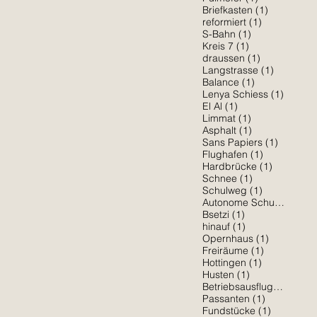
1 Beitrag
Briefkasten
(1)
1 Beitrag
reformiert
(1)
1 Beitrag
S-Bahn
(1)
1 Beitrag
Kreis 7
(1)
1 Beitrag
draussen
(1)
1 Beitrag
Langstrasse
(1)
1 Beitrag
Balance
(1)
1 Beitr
Lenya Schiess
(1)
1 Beitrag
El Al
(1)
1 Beitrag
Limmat
(1)
1 Beitrag
Asphalt
(1)
1 Beitra
Sans Papiers
(1)
1 Beitrag
Flughafen
(1)
1 Beitrag
Hardbrücke
(1)
1 Beitrag
Schnee
(1)
1 Beitrag
Schulweg
(1)
1 Be
Autonome Schule
(1)
1 Beitrag
Bsetzi
(1)
1 Beitrag
hinauf
(1)
1 Beitrag
Opernhaus
(1)
1 Beitrag
Freiräume
(1)
1 Beitrag
Hottingen
(1)
1 Beitrag
Husten
(1)
1 Beit
Betriebsausflug
(1)
1 Beitrag
Passanten
(1)
1 Beitrag
Fundstücke
(1)