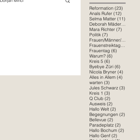
Dorijan Minci
23 Beitr
Reformation
(23)
12 Beitr
Anaïs Rufer
(12)
11 Beit
Selma Matter
(11)
7 Bei
Deborah Mäder
(7)
Schiller
Mara Richter
7 Beiträ
Mara Richter
(7)
7 Beiträge
Politik
(7)
6 Bei
Frauen/Männer/*
(6)
6 Beit
Frauenstreiktag
(6)
6 Beiträge
Sophia Osorio
Frauentag
(6)
6 Beiträge
Warum?
(6)
6 Beiträge
Kreis 5
(6)
e Limmat? Ich neben dir im März,
6 Beiträg
Byebye Züri
(6)
4 Beiträ
Nicola Bryner
(4)
Amelie Erlinger
4 Beiträ
Alles in Allem
(4)
3 Beiträge
warten
(3)
3 Beitr
Jules Schwarz
(3)
3 Beiträge
Kreis 1
(3)
2 Beiträge
Q Club
(2)
2 Beiträge
Ausweis
(2)
2 Beiträge
Hallo Welt
(2)
2 Beitr
Begegnungen
(2)
2 Beiträge
Bellevue
(2)
2 Beiträg
Paradeplatz
(2)
2 Beitr
Hallo Bochum
(2)
2 Beiträge
Hallo Genf
(2)