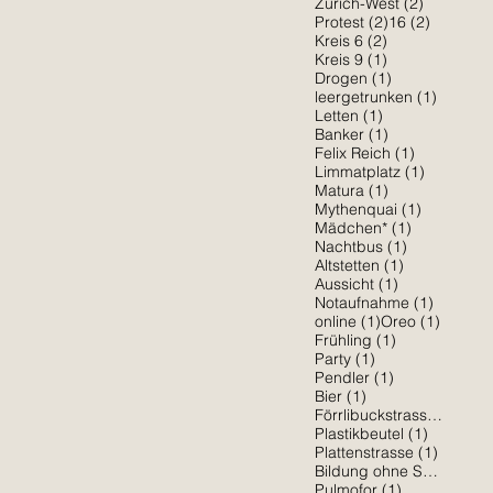
2 Beiträg
Zürich-West
(2)
2 Beiträge
2 Beiträ
Protest
(2)
16
(2)
2 Beiträge
Kreis 6
(2)
1 Beitrag
Kreis 9
(1)
1 Beitrag
Drogen
(1)
1 Beitra
leergetrunken
(1)
1 Beitrag
Letten
(1)
1 Beitrag
Banker
(1)
1 Beitrag
Felix Reich
(1)
1 Beitrag
Limmatplatz
(1)
1 Beitrag
Matura
(1)
1 Beitrag
Mythenquai
(1)
1 Beitrag
Mädchen*
(1)
1 Beitrag
Nachtbus
(1)
1 Beitrag
Altstetten
(1)
1 Beitrag
Aussicht
(1)
1 Beitra
Notaufnahme
(1)
1 Beitrag
1 Beitr
online
(1)
Oreo
(1)
1 Beitrag
Frühling
(1)
1 Beitrag
Party
(1)
1 Beitrag
Pendler
(1)
1 Beitrag
Bier
(1)
1 Be
Förrlibuckstrasse
(1)
1 Beitrag
Plastikbeutel
(1)
1 Beitr
Plattenstrasse
(1)
Bildung ohne Sexismus
(
1 Beitrag
Pulmofor
(1)