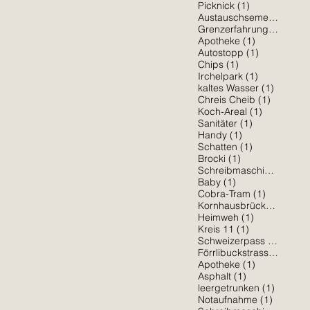
1 Beitrag
Picknick
(1)
1 
Austauschsemester
(1)
1 Beit
Grenzerfahrung
(1)
1 Beitrag
Apotheke
(1)
1 Beitrag
Autostopp
(1)
1 Beitrag
Chips
(1)
1 Beitrag
Irchelpark
(1)
1 Beitra
kaltes Wasser
(1)
1 Beitrag
Chreis Cheib
(1)
1 Beitrag
Koch-Areal
(1)
1 Beitrag
Sanitäter
(1)
1 Beitrag
Handy
(1)
1 Beitrag
Schatten
(1)
1 Beitrag
Brocki
(1)
1 Be
Schreibmaschine
(1)
1 Beitrag
Baby
(1)
1 Beitrag
Cobra-Tram
(1)
1 Bei
Kornhausbrücke
(1)
1 Beitrag
Heimweh
(1)
1 Beitrag
Kreis 11
(1)
1 Beit
Schweizerpass
(1)
1 Be
Förrlibuckstrasse
(1)
1 Beitrag
Apotheke
(1)
1 Beitrag
Asphalt
(1)
1 Beitra
leergetrunken
(1)
1 Beitra
Notaufnahme
(1)