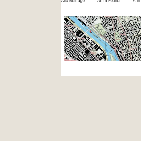
Alle Beiträge
Afrim Fetinci
Ann
Felicia Gentile
Jules Schwarz
Nicola Bryner
Paula Beck
Noah Naujoks
Xhemile Asani
Lili Rütschi
Bilal Petite Khatir