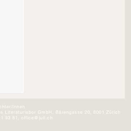
chter/innen
s Literaturlabor GmbH
, Bärengasse 20, 8001 Zürich
21 93 81,
office@jull.ch