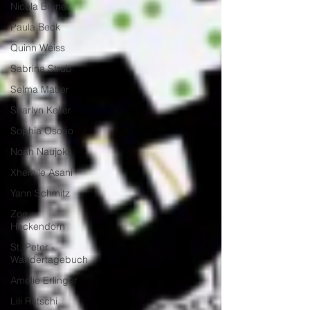
Nicola Bryner
Paula Beck
Quinn Weiss
Sabrina Strub
Selma Matter
Sharlyn Keller
Sophia Osorio
Noah Naujoks
Xhemile Asani
Yann Schmitz
Zoe
Heckendorn
St. Peter -
Wandertagebuch
Amelie Erlinger
Lili Rütschi