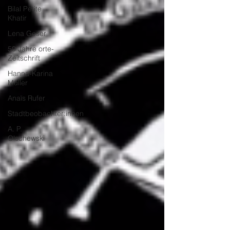
Bilal Petite
Khatir
Lena Geser
50 Jahre orte-
Zeitschrift
Hanna-Karina
Müller
Anaïs Rufer
Stadtbeobachter:innen
A. P.
Olschewski