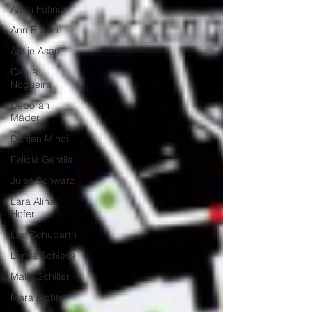
Afrim Fetinci
Ann Busch
Arzije Asani
Caruã
Nogueira
Deborah
Mäder
Dorijan Minci
Felicia Gentile
Jules Schwarz
Lara Alina
Hofer
Lea Schubarth
Lenya Schiess
Malin Schiller
Mara Richter