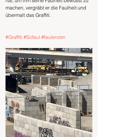
hat, um ihm seine Faulheit bewusst zu 
machen, vergräbt er die Faulheit und 
übermalt das Graffiti.
#Graffiti
#Sofaul
#faulenzen