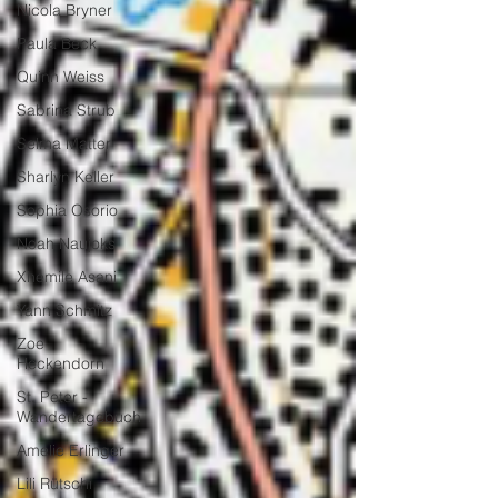
Nicola Bryner
Paula Beck
Quinn Weiss
Sabrina Strub
Selma Matter
Sharlyn Keller
Sophia Osorio
Noah Naujoks
Xhemile Asani
Yann Schmitz
Zoe
Heckendorn
St. Peter -
Wandertagebuch
Amelie Erlinger
Lili Rütschi