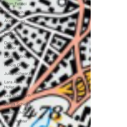
Afrim Fetinci
Ann Busch
Arzije Asani
Caruã
Nogueira
Deborah
Mäder
Dorijan Minci
Felicia Gentile
Jules Schwarz
Lara Alina
Hofer
Lea Schubarth
Lenya Schiess
Malin Schiller
Mara Richter