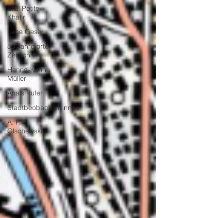
Bilal Petite
Khatir
Lena Geser
50 Jahre orte-
Zeitschrift
Hanna-Karina
Müller
Anaïs Rufer
Stadtbeobachter:innen
A. P.
Olschewski