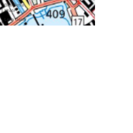
Bilal Petite
Khatir
Lena Geser
50 Jahre orte-
Zeitschrift
Hanna-Karina
Müller
Anaïs Rufer
Stadtbeobachter:innen
A. P.
Olschewski
Arzije Asani
13. Mai 2020