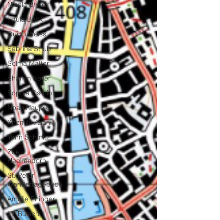
Nicola Bryner
Paula Beck
Quinn Weiss
Sabrina Strub
Selma Matter
Sharlyn Keller
Sophia Osorio
Noah Naujoks
Xhemile Asani
Yann Schmitz
Zoe
Heckendorn
St. Peter -
Wandertagebuch
Amelie Erlinger
Lili Rütschi