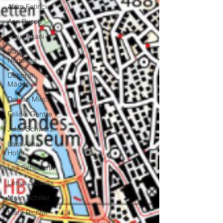
Afrim Fetinci
Ann Busch
Arzije Asani
Caruã
Nogueira
Deborah
Mäder
Dorijan Minci
Felicia Gentile
Jules Schwarz
Lara Alina
Hofer
Lea Schubarth
Lenya Schiess
Malin Schiller
Mara Richter