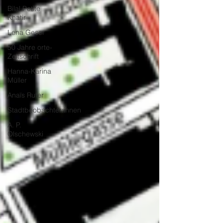
Bilal Petite
Khatir
Lena Geser
50 Jahre orte-
Zeitschrift
Hanna-Karina
Müller
Anaïs Rufer
Stadtbeobachter:innen
A. P.
Olschewski