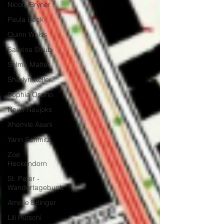
Nicola Bryner
Paula Beck
Quinn Weiss
Sabrina Strub
Selma Matter
Sharlyn Keller
Sophia Osorio
Noah Naujoks
Xhemile Asani
Yann Schmitz
Zoe
Heckendorn
St. Peter -
Wandertagebuch
Amelie Erlinger
Lili Rütschi