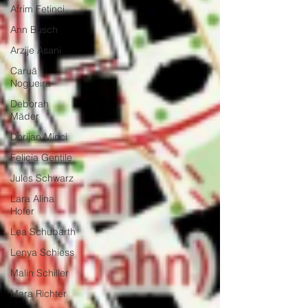
Afrim Fetinci
Ann Busch
Arzije Asani
Caruã
Nogueira
Deborah
Mäder
Dorijan Minci
Felicia Gentile
Jules Schwarz
Lara Alina
Hofer
Lea Schubarth
Lenya Schiess
Malin Schiller
Mara Richter