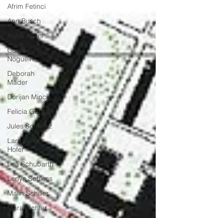
Afrim Fetinci
Ann Busch
Arzije Asani
Caruã
Nogueira
Deborah
Mäder
Dorijan Minci
Felicia Gentile
Jules Schwarz
Lara Alina
Hofer
Lea Schubarth
Lenya Schiess
Malin Schiller
Mara Richter