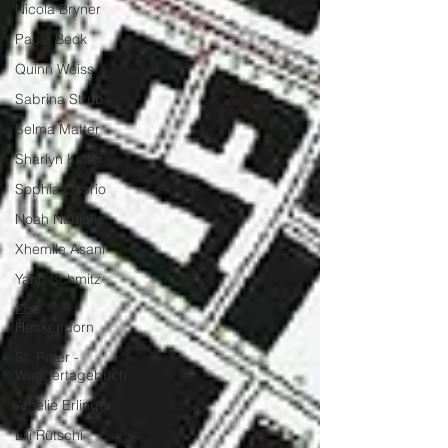
Nicola Bryner
Paula Beck
Quinn Weiss
Sabrina Strub
Selma Matter
Sharlyn Keller
Sophia Osorio
Noah Naujoks
Xhemile Asani
Yann Schmitz
Zoe
Heckendorn
St. Peter -
Wandertagebuch
Amelie Erlinger
Lili Rütschi