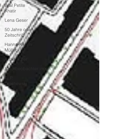
Bilal Petite
Khatir
Lena Geser
50 Jahre orte-
Zeitschrift
Hanna-Karina
Müller
Anaïs Rufer
Stadtbeobachter:innen
A. P.
Olschewski