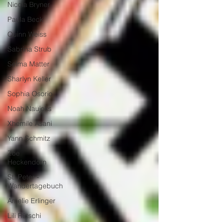
Nicola Bryner
Paula Beck
Quinn Weiss
Sabrina Strub
Selma Matter
Sharlyn Keller
Sophia Osorio
Noah Naujoks
Xhemile Asani
Yann Schmitz
Zoe
Heckendorn
St. Peter -
Wandertagebuch
Amelie Erlinger
Lili Rütschi