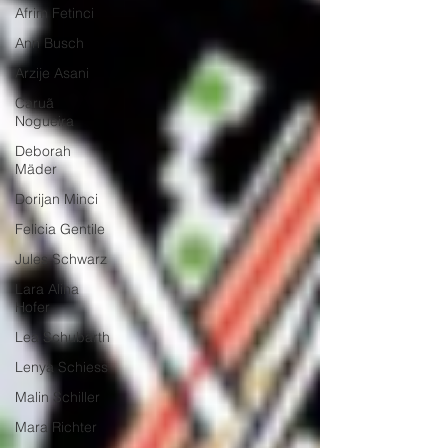
Afrim Fetinci
Ann Busch
Arzije Asani
Caruã
Nogueira
Deborah
Mäder
Dorijan Minci
Felicia Gentile
Jules Schwarz
Lara Alina
Hofer
Lea Schubarth
Lenya Schiess
Malin Schiller
Mara Richter