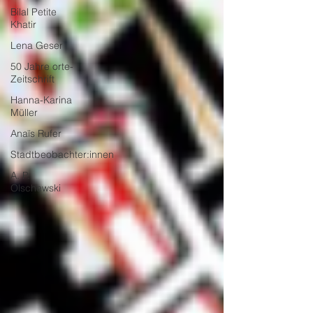
Bilal Petite
Khatir
Lena Geser
50 Jahre orte-
Zeitschrift
Hanna-Karina
Müller
Anaïs Rufer
Stadtbeobachter:innen
A. P.
Olschewski