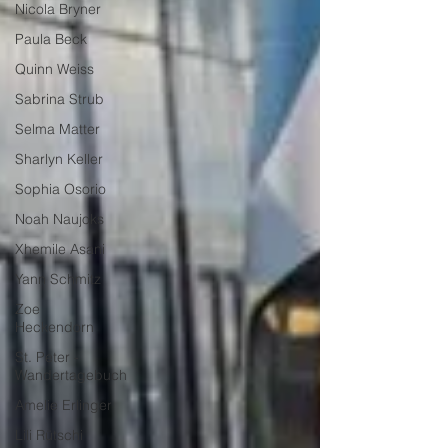
Nicola Bryner
Paula Beck
Quinn Weiss
Sabrina Strub
Selma Matter
Sharlyn Keller
Sophia Osorio
Noah Naujoks
Xhemile Asani
Yann Schmitz
Zoe
Heckendorn
St. Peter -
Wandertagebuch
Amelie Erlinger
Lili Rütschi