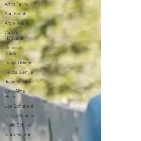
Afrim Fetinci
Ann Busch
Arzije Asani
Caruã
Nogueira
Deborah
Mäder
Dorijan Minci
Felicia Gentile
Jules Schwarz
Lara Alina
Hofer
Lea Schubarth
Lenya Schiess
Malin Schiller
Mara Richter