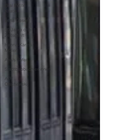
Bilal Petite
Khatir
Lena Geser
50 Jahre orte-
Zeitschrift
Hanna-Karina
Müller
Anaïs Rufer
Stadtbeobachter:innen
A. P.
Olschewski