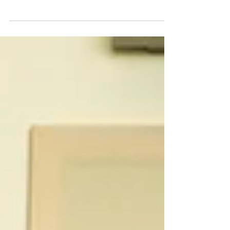
Tausende, nein Millionen von weissen, einzigartigen
Flocken fallen vom Himmel, als im Büro an der
Morgartenstrasse gerade mal ein...