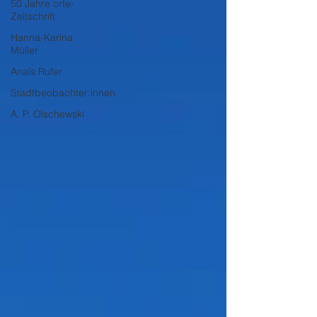
50 Jahre orte-
Zeitschrift
Hanna-Karina
Müller
Anaïs Rufer
Stadtbeobachter:innen
A. P. Olschewski