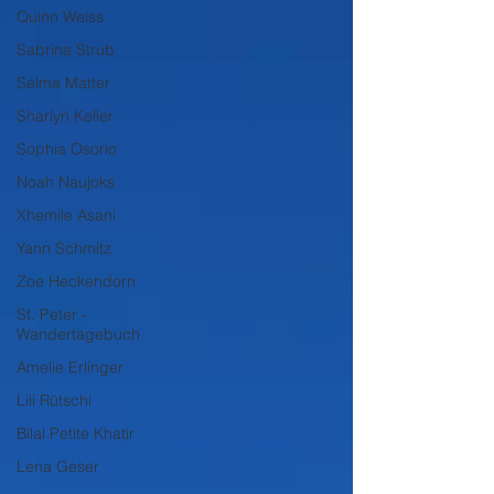
Quinn Weiss
Sabrina Strub
Selma Matter
Sharlyn Keller
Sophia Osorio
Noah Naujoks
Xhemile Asani
Yann Schmitz
Zoe Heckendorn
St. Peter -
Wandertagebuch
Amelie Erlinger
Lili Rütschi
Bilal Petite Khatir
Lena Geser