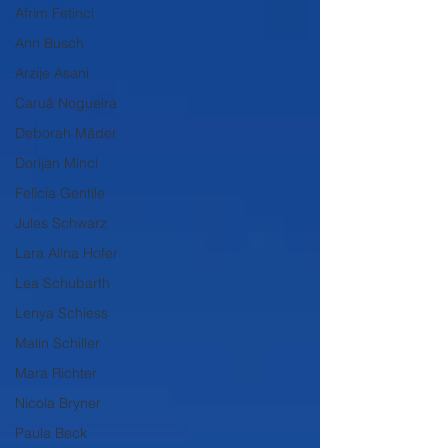
Afrim Fetinci
Ann Busch
Arzije Asani
Caruã Nogueira
Deborah Mäder
Dorijan Minci
Felicia Gentile
Jules Schwarz
Lara Alina Hofer
Lea Schubarth
Lenya Schiess
Malin Schiller
Mara Richter
Nicola Bryner
Paula Beck