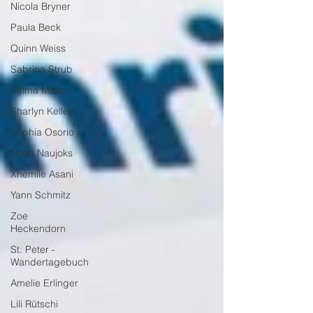
Nicola Bryner
Paula Beck
Quinn Weiss
Sabrina Strub
Selma Matter
Sharlyn Keller
Sophia Osorio
Noah Naujoks
Xhemile Asani
Yann Schmitz
Zoe
Heckendorn
St. Peter -
Wandertagebuch
Amelie Erlinger
Lili Rütschi